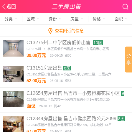
二手房出售
返回
分类
区域
身份
房型
价格
面积
查看附近的信息
C13275州二中学区房低价出售
10图
C13275州二中学区房低价出售昌吉市乌一东路嘉禾小区高
39.80万元
26-06-15
阅30
C13151房屋出售
8图
C13151房屋出售昌吉亚中小区3A-1单元202二楼，二层共六
52.00万元
26-05-16
阅57
C12654房屋出售 昌吉市一小旁橙郡花园小区
9
图
C12654房屋出售昌吉市一小旁橙郡花园小区1号楼2单元30
面议
26-01-13
阅42
C12344房屋出售 昌吉市健康西路公元2099
8图
C12344房屋出售昌吉市健康西路公元2099，核心地段144平
67.00万元
25-10-11
阅51