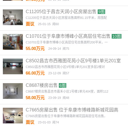
C11205位于昌吉天润小区房屋出售
9图
C11205位于昌吉天润小区房屋出售面积81.15平米，周围配
面议
25-01-15
阅60
C10701位于阜康市博峰小区高层住宅出售
10图
C10701位于阜康市博峰小区高层住宅出售面积200平米，一
55.00万元
24-09-14
阅75
C8502昌吉市西雅图花苑小区9号楼1单元201室
多层2楼对
3图
C8502昌吉市西雅图花苑小区9号楼1单元201室多层2楼对
66.00万元
23-12-09
阅57
C8687楼房出售
6图
C8687楼房出售昌吉市嘉禾小区1号楼1单元404室，面积112
58.00万元
23-09-19
阅48
C7665房屋出售 位于阜康市博峰路新城花园高
层
8图
C7665房屋出售位于阜康市博峰路新城花园高层住宅出售，
面议
23-01-03
阅74